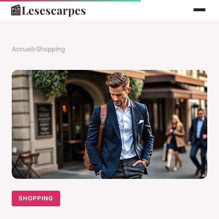
📰
Lesescarpes
Accueil
›
Shopping
SHOPPING