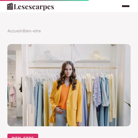
📰
Lesescarpes
Accueil
›
Bien-etre