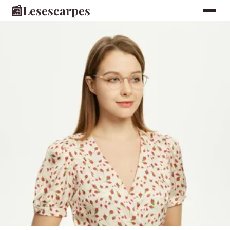
📰
Lesescarpes