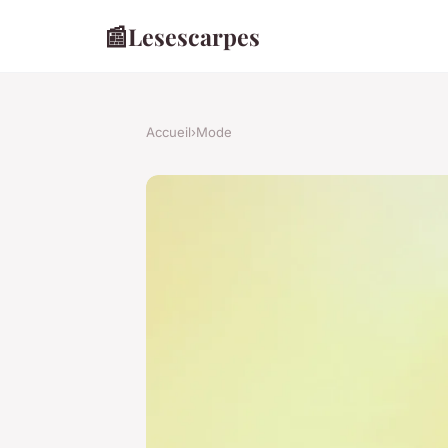
📰
Lesescarpes
Accueil
›
Mode