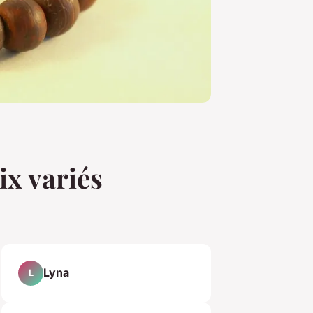
ix variés
Lyna
L